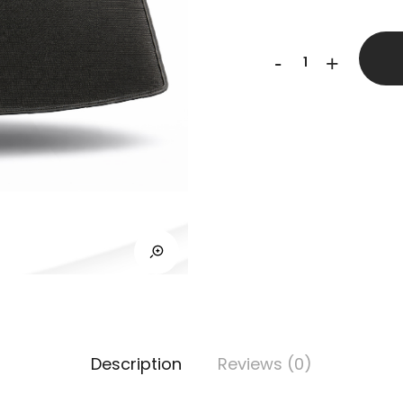
Tapete
-
+
para
Baúl
ultramat
-
Suzuki
quantity
Description
Reviews (0)