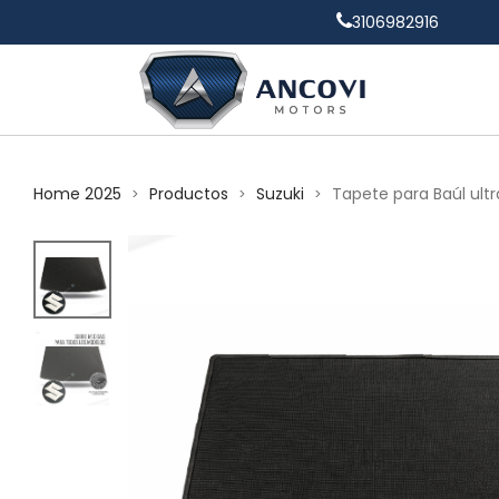
3106982916
Home 2025
Productos
Suzuki
Tapete para Baúl ult
>
>
>