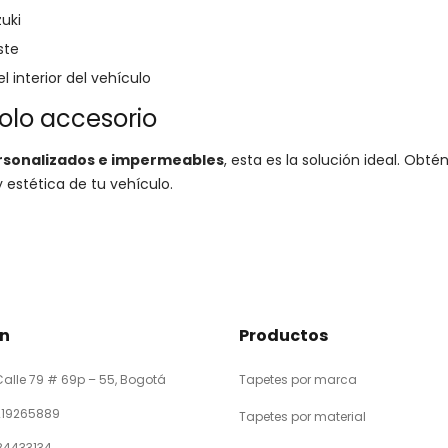
uki
ste
interior del vehículo
solo accesorio
ersonalizados e impermeables
, esta es la solución ideal. Obté
y estética de tu vehículo.
ón
Productos
Calle 79 # 69p – 55, Bogotá
Tapetes por marca
219265889
Tapetes por material
184433134