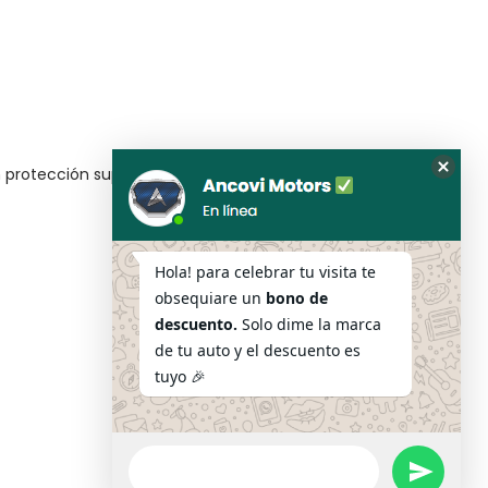
n protección superior, diseño exclusivo y un
Oculta
el
formul
de
Hola! para celebrar tu visita te
Whats
obsequiare un
bono de
descuento.
Solo dime la marca
de tu auto y el descuento es
Mi cuenta
tuyo 🎉
Mi cuenta
Contraseña
Mensaje
undefined
de