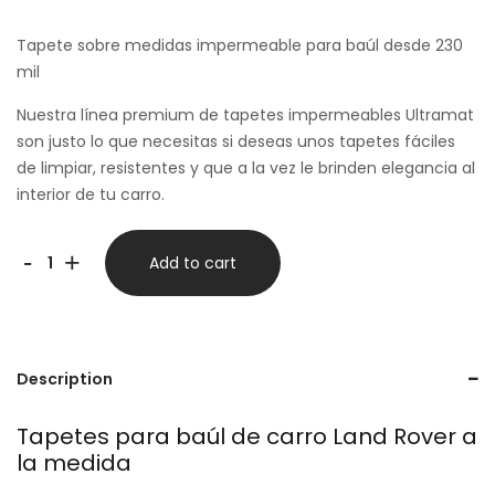
Tapete sobre medidas impermeable para baúl desde 230
mil
Nuestra línea premium de tapetes impermeables Ultramat
son justo lo que necesitas si deseas unos tapetes fáciles
de limpiar, resistentes y que a la vez le brinden elegancia al
interior de tu carro.
Tapete
-
+
Add to cart
para
Baúl
ultramat
Description
-
Land
Tapetes para baúl de carro Land Rover a
la medida
Rover