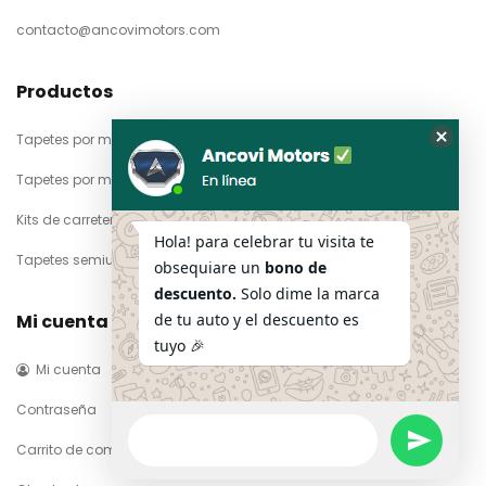
contacto@ancovimotors.com
Productos
Tapetes por marca
Oculta
Tapetes por material
el
formul
Kits de carretera
de
Hola! para celebrar tu visita te
Tapetes semiuniversales
Whats
obsequiare un
bono de
descuento.
Solo dime la marca
Mi cuenta
de tu auto y el descuento es
tuyo 🎉
Mi cuenta
Contraseña
Mensaje
undefined
Carrito de compra
de
WhatsApp