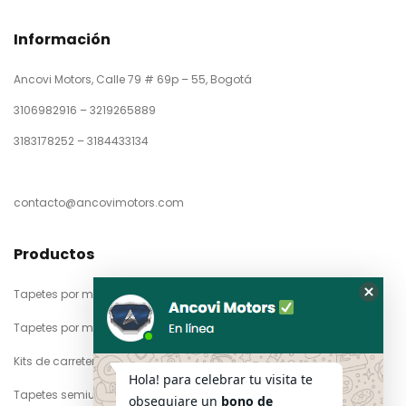
Información
Ancovi Motors, Calle 79 # 69p – 55, Bogotá
3106982916 – 3219265889
3183178252 – 3184433134
contacto@ancovimotors.com
Productos
Tapetes por marca
Oculta
Tapetes por material
el
formul
Kits de carretera
de
Hola! para celebrar tu visita te
Whats
Tapetes semiuniversales
obsequiare un
bono de