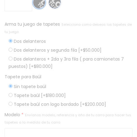
Arma tu juego de tapetes
Selecciona como deseas los tapetes de
tu juego
Dos delanteros
Dos delanteros y segunda fila
[+$50.000]
Dos delanteros + 2da y 3ra fila ( para camionetas 7
puestos)
[+$80.000]
Tapete para Baúl
Sin tapete baúl
Tapete baúl
[+$180.000]
Tapete baúl con logo bordado
[+$200.000]
Modelo
*
Envíanos modelo, referencia y año de tu carro para hacer tus
tapetes a la medida de tu carro