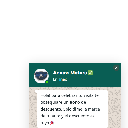
Oculta
el
formul
de
Hola! para celebrar tu visita te
Whats
obsequiare un
bono de
descuento.
Solo dime la marca
de tu auto y el descuento es
Mi cuenta
tuyo