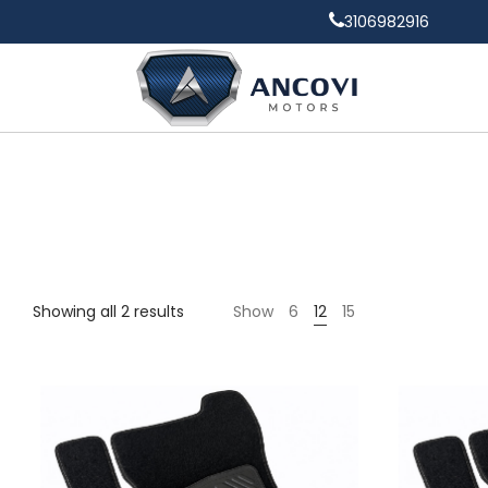
3106982916
Showing all 2 results
Show
6
12
15