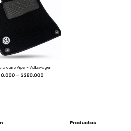
ara carro Viper – Volkswagen
40.000
–
$
280.000
ón
Productos